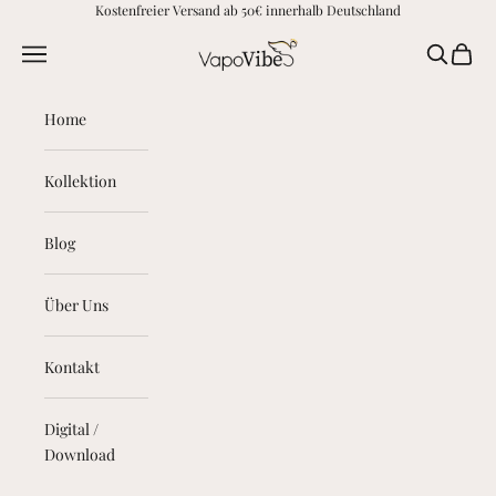
Zum Inhalt springen
Kostenfreier Versand ab 50€ innerhalb Deutschland
vapovibes.com
Menü
Suchen
Waren
Home
Kollektion
Blog
Über Uns
Kontakt
Digital /
Download