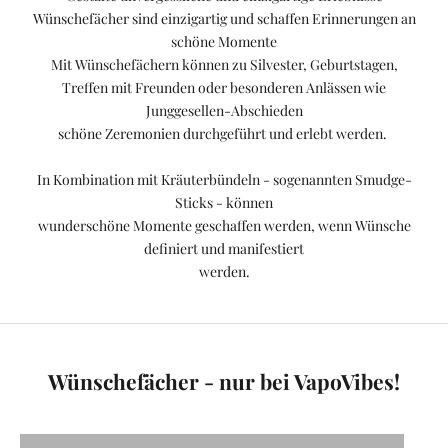
a
Wünschefächer sind einzigartig und schaffen Erinnerungen an
l
schöne Momente
t
Mit
Wünschefächern
können zu Silvester, Geburtstagen,
e
Treffen mit Freunden oder besonderen Anlässen wie
T
Junggesellen-Abschieden
i
schöne Zeremonien durchgeführt und erlebt werden.
p
p
In Kombination mit Kräuterbündeln - sogenannten Smudge-
s
Sticks - können
,
wunderschöne Momente geschaffen werden, wenn Wünsche
I
definiert und manifestiert
n
werden.
f
o
Wie
Wünschefä
r
werden
cher sind
m
Wünschefä
Geschenke
Wünschefächer - nur bei VapoVibes!
a
cher
mit
t
eingesetzt?
Bedeutung!
i