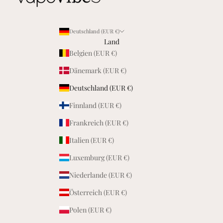
i
l
d
Deutschland (EUR €)
e
Land
r
Belgien (EUR €)
V
Dänemark (EUR €)
a
p
Deutschland (EUR €)
o
Finnland (EUR €)
V
i
Frankreich (EUR €)
b
e
Italien (EUR €)
s
Luxemburg (EUR €)
F
a
Niederlande (EUR €)
m
Österreich (EUR €)
i
l
Polen (EUR €)
i