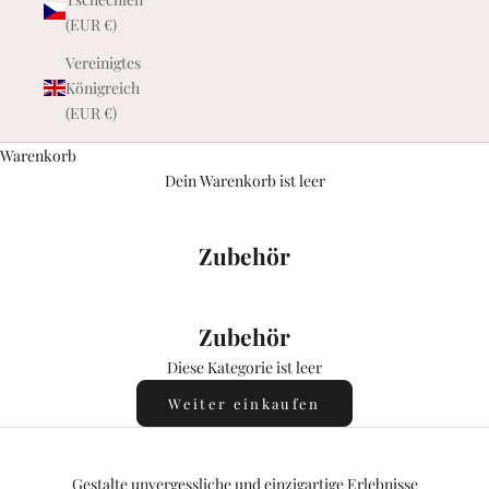
s
(EUR €)
i
Vereinigtes
Königreich
d
(EUR €)
e
Warenkorb
r
Dein Warenkorb ist leer
w
e
Zubehör
r
d
Zubehör
e
Diese Kategorie ist leer
n
Weiter einkaufen
E
r
h
Gestalte unvergessliche und einzigartige Erlebnisse