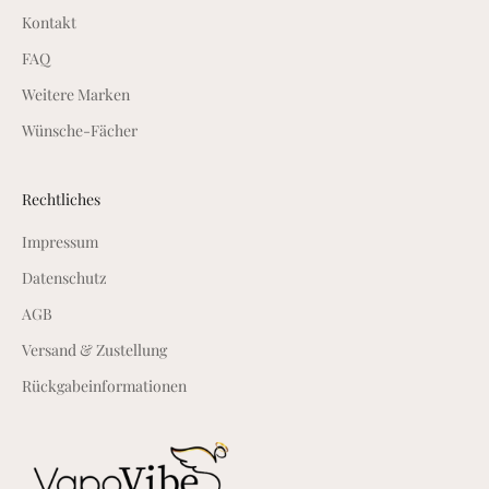
n
Kontakt
s
FAQ
i
d
Weitere Marken
e
Wünsche-Fächer
r
A
n
Rechtliches
g
Impressum
e
b
Datenschutz
o
AGB
t
e
Versand & Zustellung
a
Rückgabeinformationen
l
s
T
e