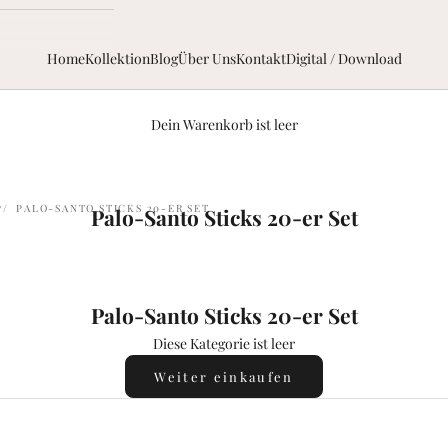
Home
Kollektion
Blog
Über Uns
Kontakt
Digital / Download
Dein Warenkorb ist leer
P
PALO-SANTO STICKS 20-ER SET
Palo-Santo Sticks 20-er Set
Palo-Santo Sticks 20-er Set
Diese Kategorie ist leer
Weiter einkaufen