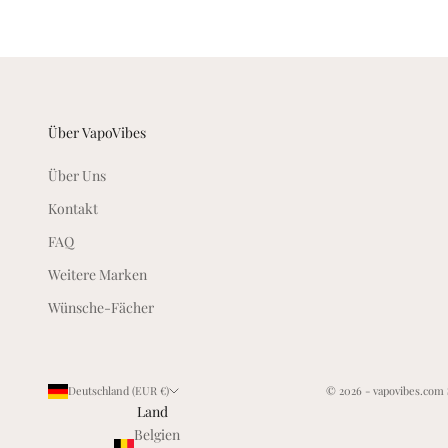
e
n
u
n
d
I
Über VapoVibes
n
s
Über Uns
i
Kontakt
d
FAQ
e
r
Weitere Marken
A
Wünsche-Fächer
n
g
e
b
Deutschland (EUR €)
© 2026 - vapovibes.com
o
Land
t
Belgien