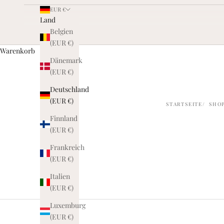
l
EUR €
Land
i
Belgien
e
(EUR €)
I
Warenkorb
Dänemark
n
(EUR €)
s
Deutschland
i
(EUR €)
STARTSEITE
SHO
d
Finnland
e
(EUR €)
r
Frankreich
(EUR €)
w
Italien
e
(EUR €)
r
Luxemburg
d
(EUR €)