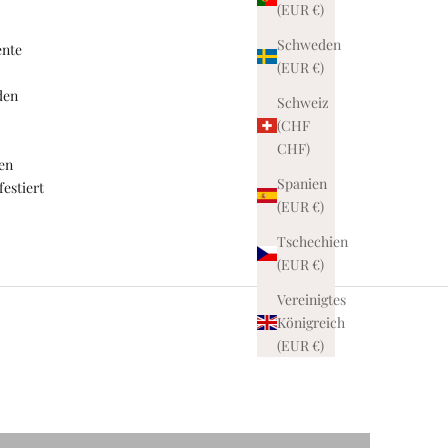
(EUR €)
Schweden
ente
(EUR €)
den
Schweiz
(CHF
CHF)
en
Spanien
estiert
(EUR €)
Tschechien
(EUR €)
Vereinigtes
Königreich
(EUR €)
 Geschenke mit Bedeutung!