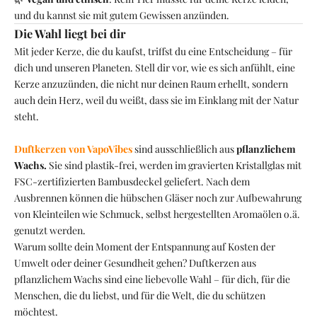
und du kannst sie mit gutem Gewissen anzünden.
Die Wahl liegt bei dir
Mit jeder Kerze, die du kaufst, triffst du eine Entscheidung – für
dich und unseren Planeten. Stell dir vor, wie es sich anfühlt, eine
Kerze anzuzünden, die nicht nur deinen Raum erhellt, sondern
auch dein Herz, weil du weißt, dass sie im Einklang mit der Natur
steht.
Duftkerzen von VapoVibes
sind ausschließlich aus
pflanzlichem
Wachs.
Sie sind plastik-frei, werden im gravierten Kristallglas mit
FSC-zertifizierten Bambusdeckel geliefert. Nach dem
V
Ausbrennen können die hübschen Gläser noch zur Aufbewahrung
a
von Kleinteilen wie Schmuck, selbst hergestellten Aromaölen o.ä.
p
genutzt werden.
o
Warum sollte dein Moment der Entspannung auf Kosten der
V
Umwelt oder deiner Gesundheit gehen? Duftkerzen aus
i
pflanzlichem Wachs sind eine liebevolle Wahl – für dich, für die
b
Menschen, die du liebst, und für die Welt, die du schützen
e
möchtest.