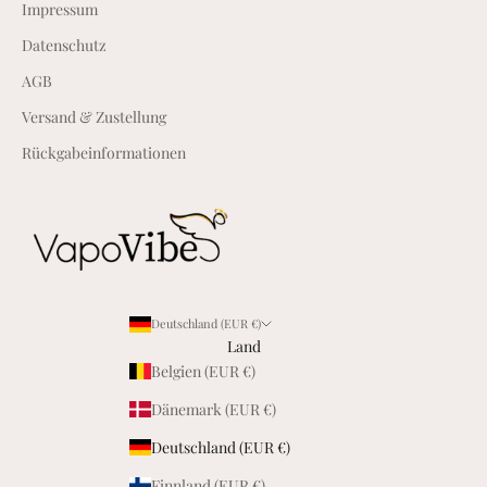
Impressum
e
b
Datenschutz
o
AGB
t
e
Versand & Zustellung
a
Rückgabeinformationen
l
s
T
e
i
l
d
Deutschland (EUR €)
e
Land
r
Belgien (EUR €)
V
Dänemark (EUR €)
a
p
Deutschland (EUR €)
o
Finnland (EUR €)
V