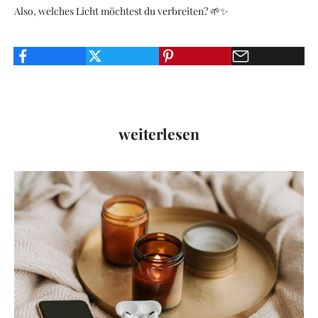
s
Also, welches Licht möchtest du verbreiten? 🌱✨
F
a
m
i
l
i
e
weiterlesen
I
n
s
i
d
e
r
w