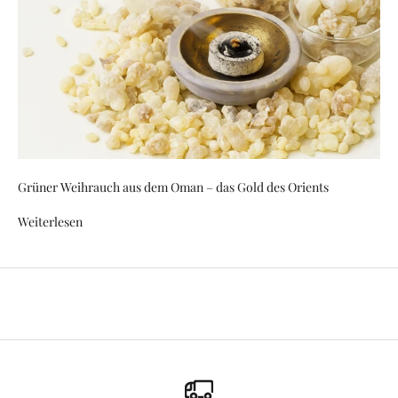
,
I
n
f
o
r
m
a
t
Grüner Weihrauch aus dem Oman – das Gold des Orients
i
o
Weiterlesen
n
e
n
,
N
e
u
i
g