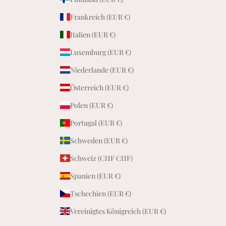
i
Frankreich (EUR €)
b
e
Italien (EUR €)
s
Luxemburg (EUR €)
F
a
Niederlande (EUR €)
m
Österreich (EUR €)
i
l
Polen (EUR €)
i
Portugal (EUR €)
e
.
Schweden (EUR €)
Schweiz (CHF CHF)
Spanien (EUR €)
Tschechien (EUR €)
ider
den
Vereinigtes Königreich (EUR €)