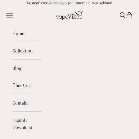
Zum Inhalt springen
Kostenfreier Versand ab 50€ innerhalb Deutschland
vapovibes.com
Menü
Suchen
Waren
Home
Kollektion
Blog
Über Uns
Kontakt
Digital /
Download