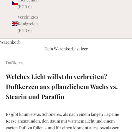
(EUR €)
Vereinigtes
Königreich
(EUR €)
Warenkorb
Dein Warenkorb ist leer
Duftkerze
Welches Licht willst du verbreiten?
Duftkerzen aus pflanzlichem Wachs vs.
Stearin und Paraffin
Es gibt kaum etwas Schöneres, als nach einem langen Tag eine
Kerze anzuzünden, den Raum mit warmem Licht und einem
zarten Duft zu füllen – und für einen Moment alles loszulassen.