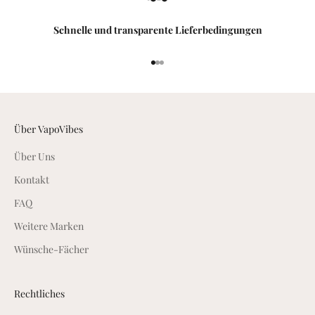
k
Schnelle und transparente Lieferbedingungen
e
i
t
Gehe zu Element 1
Gehe zu Element 2
Gehe zu Element 3
e
n
u
n
Über VapoVibes
d
Über Uns
I
n
Kontakt
s
FAQ
i
d
Weitere Marken
e
Wünsche-Fächer
r
A
n
Rechtliches
g