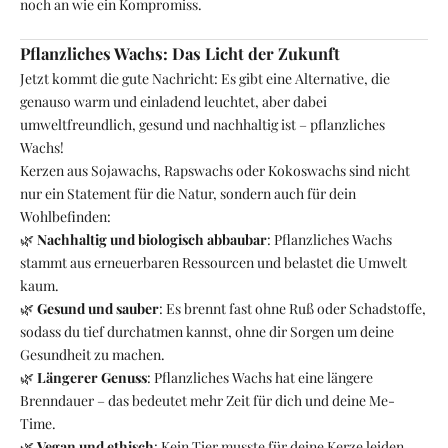
noch an wie ein Kompromiss.
Pflanzliches Wachs: Das Licht der Zukunft
Jetzt kommt die gute Nachricht: Es gibt eine Alternative, die
genauso warm und einladend leuchtet, aber dabei
umweltfreundlich, gesund und nachhaltig ist – pflanzliches
Wachs!
Kerzen aus Sojawachs, Rapswachs oder Kokoswachs sind nicht
nur ein Statement für die Natur, sondern auch für dein
Wohlbefinden:
🌿
Nachhaltig und biologisch abbaubar
: Pflanzliches Wachs
stammt aus erneuerbaren Ressourcen und belastet die Umwelt
kaum.
🌿
Gesund und sauber
: Es brennt fast ohne Ruß oder Schadstoffe,
sodass du tief durchatmen kannst, ohne dir Sorgen um deine
Gesundheit zu machen.
🌿
Längerer Genuss
: Pflanzliches Wachs hat eine längere
Brenndauer – das bedeutet mehr Zeit für dich und deine Me-
Time.
🌿
Vegan und ethisch
: Kein Tier musste für deine Kerze leiden,